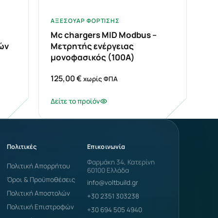
ΑΞΕΣΟΥΆΡ ΦΌΡΤΙΣΗΣ
Mc chargers MID Modbus –
ών
Μετρητής ενέργειας
μονοφασικός (100Α)
125,00
€
χωρίς ΦΠΑ
Δείτε το προϊόν
Πολιτικές
Επικοινωνία
Φαρμάκη 34, Κατερίνη
Πολιτική Απορρήτου
60100 Ελλάδα
Όροι & Προϋποθέσεις
info@voltbuild.gr
Πολιτική Αποστολών
+30 2351 303238
Πολιτική Επιστροφών
+30 694 505 4940