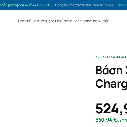
εάν μεταφορικά άνω των 500€
·
Βρες τον φορτιστή που σου ταιριάζει
Ξεκινή
Σχετικά
Λύσεις
Προϊόντα
Υπηρεσίες
Νέα
ΑΞΕΣΟΥΆΡ ΦΌΡΤ
Βάση 
Charg
524,
650,94
€
με Φ