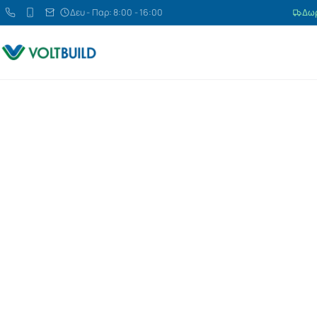
Δευ - Παρ: 8:00 - 16:00
Δωρ
+30 2351303238
+30 6945054940
info@voltbuild.gr