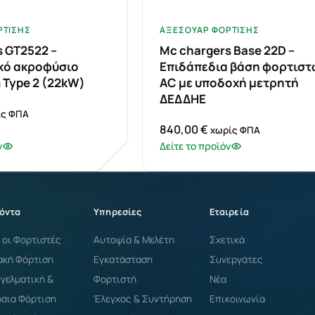
ΡΤΙΣΗΣ
ΑΞΕΣΟΥΆΡ ΦΌΡΤΙΣΗΣ
s GT2522 –
Mc chargers Base 22D –
κό ακροφύσιο
Επιδάπεδια βάση φορτιστ
 Type 2 (22kW)
AC με υποδοχή μετρητή
ΔΕΔΔΗΕ
ίς ΦΠΑ
840,00
€
χωρίς ΦΠΑ
ν
Δείτε το προϊόν
όντα
Υπηρεσίες
Εταιρεία
 οι Φορτιστές
Αυτοψία & Μελέτη
Σχετικά
ακή Φόρτιση
Εγκατάσταση
Συνεργάτες
γελματική &
Φορτιστή
Νέα
σια Φόρτιση
Έλεγχος & Συντήρηση
Επικοινωνία