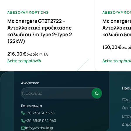
ΑΞΕΣΟΥΆΡ ΦΌΡΤΙΣΗΣ
ΑΞΕΣΟΥΆΡ ΦΌ
Mc chargers GT2T2722 –
Mc charger
Ανταλλακτικό προέκτασης
Ανταλλακτι
καλωδίου 7m Type 2-Type 2
καλώδιο 5m
(22kW)
150,00
€
χωρ
Subscribe
216,00
€
χωρίς ΦΠΑ
Δείτε το προϊόν
Δείτε το προϊό
Αναζήτηση
Προϊ
Όλοι
Επικοινωνία
Οικι
+30 2351 303 238
Επαγ
+30 6945 054 940
Δημό
info@voltbuild.gr