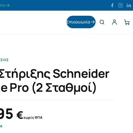
στε
Facebook
Instag
Li
Αναζήτηση
Επικοινωνία
ΙΣΗΣ
Στήριξης Schneider
e Pro (2 Σταθμοί)
95
€
χωρίς ΦΠΑ
ΠΑ