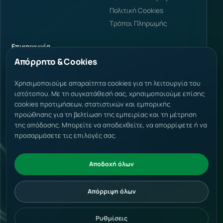
Πολιτική Cookies
Τρόποι Πληρωμής
Επικοινωνία
Απόρρητο & Cookies
Φαρμάκη 34, Κατερίνη
60100 Ελλάδα
info@voltbuild.gr
Χρησιμοποιούμε απαραίτητα cookies για τη λειτουργία του
ιστότοπου. Με τη συγκατάθεσή σας, χρησιμοποιούμε επίσης
+30 2351 303238
cookies προτιμήσεων, στατιστικών και εμπορικής
+30 694 505 4940
προώθησης για τη βελτίωση της εμπειρίας και τη μέτρηση
της απόδοσης. Μπορείτε να αποδεχθείτε, να απορρίψετε ή να
Δεκτές μέθοδοι πληρωμής
προσαρμόσετε τις επιλογές σας.
Αποδοχή όλων
Απόρριψη όλων
© 2026 VoltBuild. Όλα τα δικαιώματα διατηρούνται.
Αρ. ΓΕΜΗ: 191093948000
Ρυθμίσεις Cookies
Ρυθμίσεις
Web Development by Pixelpro Solutions