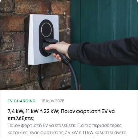
16 Ιούν 2026
EV CHARGING
7,4 kW, 11 kW ή 22 kW; Ποιον φορτιστή EV να
επιλέξετε;
Ποιον φορτιστή EV να επιλέξετε; Για τις περισσότερες
κατοικίες, ένας φορτιστής 7,4 kW ή 11 kW καλύπτει άνετα