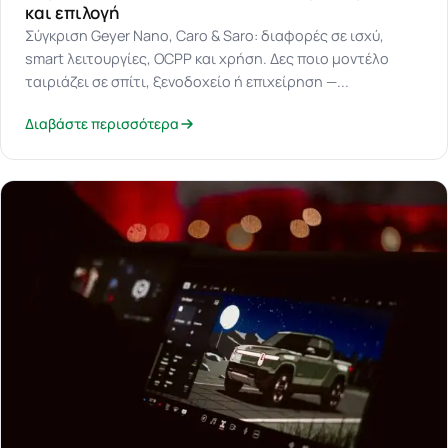
και επιλογή
Σύγκριση Geyer Nano, Caro & Saro: διαφορές σε ισχύ,
smart λειτουργίες, OCPP και χρήση. Δες ποιο μοντέλο
ταιριάζει σε σπίτι, ξενοδοχείο ή επιχείρηση —...
Διαβάστε περισσότερα