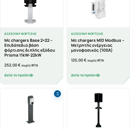
ΑΞΕΣΟΥΆΡ ΦΌΡΤΙΣΗΣ
ΑΞΕΣΟΥΆΡ ΦΌΡΤΙΣΗΣ
Mc chargers Base 2×22 –
Mc chargers MID Modbus –
Επιδάπεδια βάση
Μετρητής ενέργειας
φόρτισης διπλής εξόδου
μονοφασικός (100Α)
Prisma 11kW-22kW
125,00
€
χωρίς ΦΠΑ
252,00
€
χωρίς ΦΠΑ
Δείτε το προϊόν
Δείτε το προϊόν