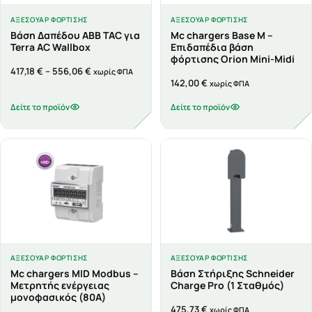
ΑΞΕΣΟΥΆΡ ΦΌΡΤΙΣΗΣ
ΑΞΕΣΟΥΆΡ ΦΌΡΤΙΣΗΣ
Βάση Δαπέδου ABB TAC για
Mc chargers Base M –
Terra AC Wallbox
Επιδαπέδια βάση
φόρτισης Orion Mini-Midi
Price
417,18
€
–
556,06
€
χωρίς ΦΠΑ
142,00
€
range:
χωρίς ΦΠΑ
417,18 €
Δείτε το προϊόν
Δείτε το προϊόν
through
556,06 €
ΑΞΕΣΟΥΆΡ ΦΌΡΤΙΣΗΣ
ΑΞΕΣΟΥΆΡ ΦΌΡΤΙΣΗΣ
Mc chargers MID Modbus –
Βάση Στήριξης Schneider
Μετρητής ενέργειας
Charge Pro (1 Σταθμός)
μονοφασικός (80Α)
475,73
€
χωρίς ΦΠΑ