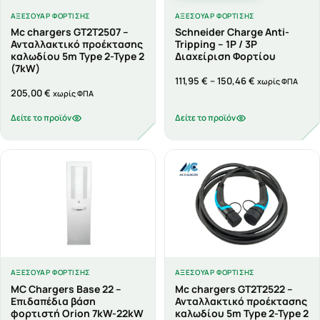
ΑΞΕΣΟΥΆΡ ΦΌΡΤΙΣΗΣ
ΑΞΕΣΟΥΆΡ ΦΌΡΤΙΣΗΣ
Mc chargers GT2T2507 –
Schneider Charge Anti-
Ανταλλακτικό προέκτασης
Tripping – 1P / 3P
καλωδίου 5m Type 2-Type 2
Διαχείριση Φορτίου
(7kW)
Price
111,95
€
–
150,46
€
χωρίς ΦΠΑ
205,00
€
χωρίς ΦΠΑ
range:
111,95 €
Δείτε το προϊόν
Δείτε το προϊόν
through
150,46 €
ΑΞΕΣΟΥΆΡ ΦΌΡΤΙΣΗΣ
ΑΞΕΣΟΥΆΡ ΦΌΡΤΙΣΗΣ
MC Chargers Base 22 –
Mc chargers GT2T2522 –
Επιδαπέδια βάση
Ανταλλακτικό προέκτασης
φορτιστή Orion 7kW-22kW
καλωδίου 5m Type 2-Type 2