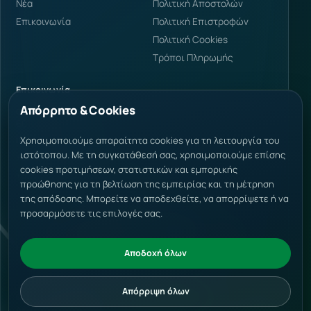
Νέα
Πολιτική Αποστολών
Επικοινωνία
Πολιτική Επιστροφών
Πολιτική Cookies
Τρόποι Πληρωμής
Επικοινωνία
Απόρρητο & Cookies
Φαρμάκη 34, Κατερίνη
60100 Ελλάδα
info@voltbuild.gr
Χρησιμοποιούμε απαραίτητα cookies για τη λειτουργία του
ιστότοπου. Με τη συγκατάθεσή σας, χρησιμοποιούμε επίσης
+30 2351 303238
cookies προτιμήσεων, στατιστικών και εμπορικής
+30 694 505 4940
προώθησης για τη βελτίωση της εμπειρίας και τη μέτρηση
της απόδοσης. Μπορείτε να αποδεχθείτε, να απορρίψετε ή να
Δεκτές μέθοδοι πληρωμής
προσαρμόσετε τις επιλογές σας.
Αποδοχή όλων
Απόρριψη όλων
© 2026 VoltBuild. Όλα τα δικαιώματα διατηρούνται.
Αρ. ΓΕΜΗ: 191093948000