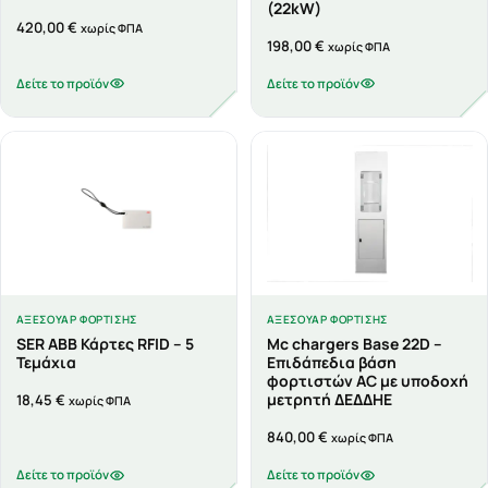
(22kW)
420,00
€
χωρίς ΦΠΑ
198,00
€
χωρίς ΦΠΑ
Δείτε το προϊόν
Δείτε το προϊόν
ΑΞΕΣΟΥΆΡ ΦΌΡΤΙΣΗΣ
ΑΞΕΣΟΥΆΡ ΦΌΡΤΙΣΗΣ
SER ΑΒΒ Κάρτες RFID – 5
Mc chargers Base 22D –
Τεμάχια
Επιδάπεδια βάση
φορτιστών AC με υποδοχή
μετρητή ΔΕΔΔΗΕ
18,45
€
χωρίς ΦΠΑ
840,00
€
χωρίς ΦΠΑ
Δείτε το προϊόν
Δείτε το προϊόν