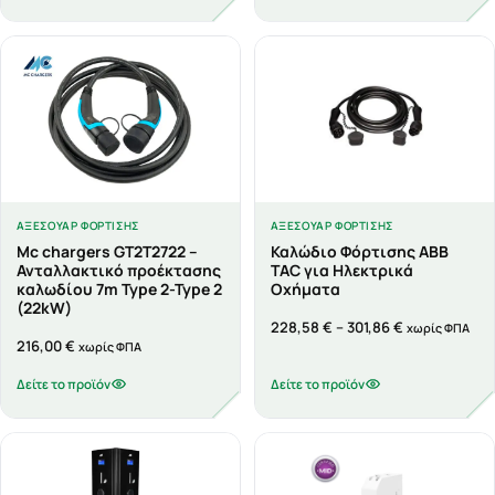
ΑΞΕΣΟΥΆΡ ΦΌΡΤΙΣΗΣ
ΑΞΕΣΟΥΆΡ ΦΌΡΤΙΣΗΣ
Mc chargers GT2T2722 –
Καλώδιο Φόρτισης ABB
Ανταλλακτικό προέκτασης
TAC για Ηλεκτρικά
καλωδίου 7m Type 2-Type 2
Οχήματα
(22kW)
Price
228,58
€
–
301,86
€
χωρίς ΦΠΑ
216,00
€
χωρίς ΦΠΑ
range:
228,58 €
Δείτε το προϊόν
Δείτε το προϊόν
through
301,86 €