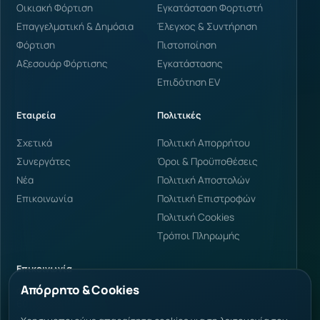
Οικιακή Φόρτιση
Εγκατάσταση Φορτιστή
Επαγγελματική & Δημόσια
Έλεγχος & Συντήρηση
Φόρτιση
Πιστοποίηση
Αξεσουάρ Φόρτισης
Εγκατάστασης
Επιδότηση EV
Εταιρεία
Πολιτικές
Σχετικά
Πολιτική Απορρήτου
Συνεργάτες
Όροι & Προϋποθέσεις
Νέα
Πολιτική Αποστολών
Επικοινωνία
Πολιτική Επιστροφών
Πολιτική Cookies
Τρόποι Πληρωμής
Επικοινωνία
Απόρρητο & Cookies
Φαρμάκη 34, Κατερίνη
60100 Ελλάδα