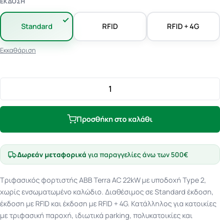
ΈΚΔΟΣΗ
Standard
RFID
RFID + 4G
Εκκαθάριση
ABB
Terra
AC
Προσθήκη στο καλάθι
22kW
Χωρίς
Καλώδιο
Δωρεάν μεταφορικά
για παραγγελίες άνω των 500€
ποσότητα
Τριφασικός φορτιστής ABB Terra AC 22kW με υποδοχή Type 2,
χωρίς ενσωματωμένο καλώδιο. Διαθέσιμος σε Standard έκδοση,
έκδοση με RFID και έκδοση με RFID + 4G. Κατάλληλος για κατοικίες
με τριφασική παροχή, ιδιωτικά parking, πολυκατοικίες και