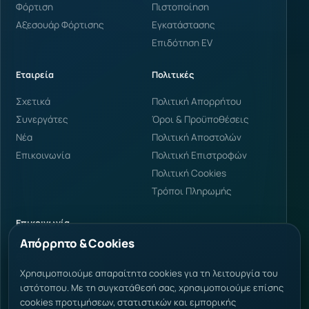
Φόρτιση
Πιστοποίηση
Αξεσουάρ Φόρτισης
Εγκατάστασης
Επιδότηση EV
Εταιρεία
Πολιτικές
Σχετικά
Πολιτική Απορρήτου
Συνεργάτες
Όροι & Προϋποθέσεις
Νέα
Πολιτική Αποστολών
Επικοινωνία
Πολιτική Επιστροφών
Πολιτική Cookies
Τρόποι Πληρωμής
Επικοινωνία
Απόρρητο & Cookies
Φαρμάκη 34, Κατερίνη
60100 Ελλάδα
info@voltbuild.gr
Χρησιμοποιούμε απαραίτητα cookies για τη λειτουργία του
ιστότοπου. Με τη συγκατάθεσή σας, χρησιμοποιούμε επίσης
+30 2351 303238
cookies προτιμήσεων, στατιστικών και εμπορικής
+30 694 505 4940