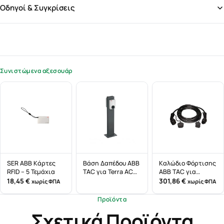
Οδηγοί & Συγκρίσεις
Συνιστώμενα αξεσουάρ
SER ΑΒΒ Κάρτες
Βάση Δαπέδου ABB
Καλώδιο Φόρτισης
RFID – 5 Τεμάχια
TAC για Terra AC
ABB TAC για
Wallbox
Ηλεκτρικά
18,45
€
301,86
€
χωρίς ΦΠΑ
χωρίς ΦΠΑ
Οχήματα
Προϊόντα
Σχετικά Προϊόντα