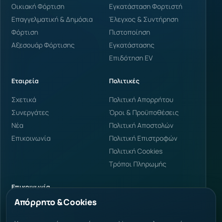
Οικιακή Φόρτιση
Εγκατάσταση Φορτιστή
Επαγγελματική & Δημόσια
Έλεγχος & Συντήρηση
Φόρτιση
Πιστοποίηση
Αξεσουάρ Φόρτισης
Εγκατάστασης
Επιδότηση EV
Εταιρεία
Πολιτικές
Σχετικά
Πολιτική Απορρήτου
Συνεργάτες
Όροι & Προϋποθέσεις
Νέα
Πολιτική Αποστολών
Επικοινωνία
Πολιτική Επιστροφών
Πολιτική Cookies
Τρόποι Πληρωμής
Επικοινωνία
Απόρρητο & Cookies
Φαρμάκη 34, Κατερίνη
60100 Ελλάδα