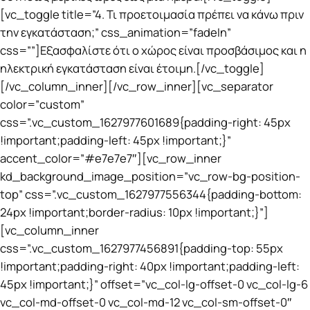
[vc_toggle title=”4. Τι προετοιμασία πρέπει να κάνω πριν
την εγκατάσταση;” css_animation=”fadeIn”
css=””]Εξασφαλίστε ότι ο χώρος είναι προσβάσιμος και η
ηλεκτρική εγκατάσταση είναι έτοιμη.[/vc_toggle]
[/vc_column_inner][/vc_row_inner][vc_separator
color=”custom”
css=”.vc_custom_1627977601689{padding-right: 45px
!important;padding-left: 45px !important;}”
accent_color=”#e7e7e7″][vc_row_inner
kd_background_image_position=”vc_row-bg-position-
top” css=”.vc_custom_1627977556344{padding-bottom:
24px !important;border-radius: 10px !important;}”]
[vc_column_inner
css=”.vc_custom_1627977456891{padding-top: 55px
!important;padding-right: 40px !important;padding-left:
45px !important;}” offset=”vc_col-lg-offset-0 vc_col-lg-6
vc_col-md-offset-0 vc_col-md-12 vc_col-sm-offset-0″