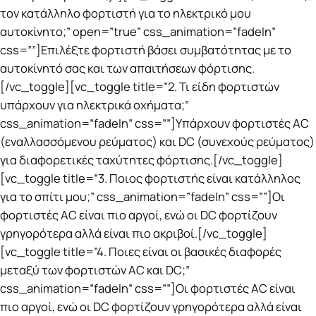
τον κατάλληλο φορτιστή για το ηλεκτρικό μου
αυτοκίνητο;” open=”true” css_animation=”fadeIn”
css=””]Επιλέξτε φορτιστή βάσει συμβατότητας με το
αυτοκίνητό σας και των απαιτήσεων φόρτισης.
[/vc_toggle][vc_toggle title=”2. Τι είδη φορτιστών
υπάρχουν για ηλεκτρικά οχήματα;”
css_animation=”fadeIn” css=””]Υπάρχουν φορτιστές AC
(εναλλασσόμενου ρεύματος) και DC (συνεχούς ρεύματος)
για διαφορετικές ταχύτητες φόρτισης.[/vc_toggle]
[vc_toggle title=”3. Ποιος φορτιστής είναι κατάλληλος
για το σπίτι μου;” css_animation=”fadeIn” css=””]Οι
φορτιστές AC είναι πιο αργοί, ενώ οι DC φορτίζουν
γρηγορότερα αλλά είναι πιο ακριβοί.[/vc_toggle]
[vc_toggle title=”4. Ποιες είναι οι βασικές διαφορές
μεταξύ των φορτιστών AC και DC;”
css_animation=”fadeIn” css=””]Οι φορτιστές AC είναι
πιο αργοί, ενώ οι DC φορτίζουν γρηγορότερα αλλά είναι