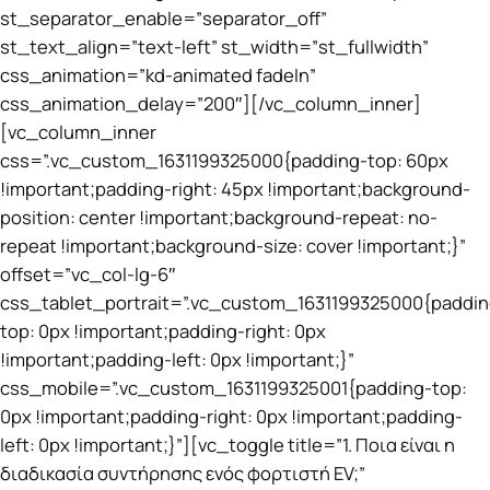
st_separator_enable=”separator_off”
st_text_align=”text-left” st_width=”st_fullwidth”
css_animation=”kd-animated fadeIn”
css_animation_delay=”200″][/vc_column_inner]
[vc_column_inner
css=”.vc_custom_1631199325000{padding-top: 60px
!important;padding-right: 45px !important;background-
position: center !important;background-repeat: no-
repeat !important;background-size: cover !important;}”
offset=”vc_col-lg-6″
css_tablet_portrait=”.vc_custom_1631199325000{paddin
top: 0px !important;padding-right: 0px
!important;padding-left: 0px !important;}”
css_mobile=”.vc_custom_1631199325001{padding-top:
0px !important;padding-right: 0px !important;padding-
left: 0px !important;}”][vc_toggle title=”1. Ποια είναι η
διαδικασία συντήρησης ενός φορτιστή EV;”