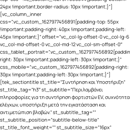
24px !important;border-radius: 10px !important;}”]
[vc_column_inner
css=”.vc_custom_1627977456891{padding-top: 55px
!important;padding-right: 40px !important;padding-left:
45px !important;}” offset=”vc_col-lg-offset-0 vc_col-lg-6
vc_col-md-offset-0 vc_col-md-12 vc_col-sm-offset-0″
css_tablet_portrait=”.vc_custom_1627977456892{paddi
right: 30px !important;padding-left: 30px !important;}”
css_mobile=”.vc_custom_1627977456892{padding-right:
30px !important;padding-left: 30px !important;}”]
[tek_sectiontitle st_title=”Συντήρηση και Υποστήριξη”
st_title_tag=”h3″ st_subtitle=”Περιλαμβάνει
πληροφορίες για τη συντήρηση φορτιστών EV, συχνότητα
ελέγχων, υποστήριξη μετά την εγκατάσταση και
αντιμετώπιση βλαβών.” st_subtitle_tag=””
st_subtitle_position=”subtitle-below-title”
st_title_font_weight=”” st_subtitle_size=”16px”