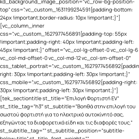
kd_background_image_position=”vc_row-bg-position-
top” css=”.vc_custom_1631199234591{padding-bottom:
24px !important;border-radius: 10px !important;}”]
[vc_column_inner
css=”.vc_custom_1627977456891{padding-top: 55px
!important;padding-right: 40px !important;padding-left:
45px !important;}” offset=”vc_col-lg-offset-0 vc_col-lg-6
vc_col-md-offset-0 vc_col-md-12 vc_col-sm-offset-0″
css_tablet_portrait=”.vc_custom_1627977456892{paddi
right: 30px !important;padding-left: 30px !important;}”
css_mobile=”.vc_custom_1627977456892{padding-right:
30px !important;padding-left: 30px !important;}”]
[tek_sectiontitle st_title=”Επιλογή Φορτιστή EV”
st_title_tag=”h3″ st_subtitle=”Βοηθά στην επιλογή του
σωστού φορτιστή για το ηλεκτρικό αυτοκίνητό σας,
εξηγώντας τα διαφορετικά είδη και τις διαφορές τους.”
st_subtitle_tag=”” st_subtitle_position=”subtitle-
below-title” st_title_font_weight=””