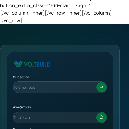
button_extra_class=”add-margin-right”]
[/vc_column_inner][/vc_row_inner][/vc_column]
[/vc_row]
Subscribe
Αναζήτηση