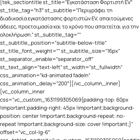
[tek_sectiontitle st_title=”Εγκατάσταση Φορτιστή EV”
st_title_tag=”h3″ st_subtitle=”Περιγράφει τη
διαδικασία εγκατάστασης φορτιστών EV, απαιτούμενες
άδειες, προετοιμασία και το χρόνο που απαιτείται για την
ολοκλήρωση.” st_subtitle_tag=””
st_subtitle_position=”subtitle-below-title”
st_title_font_weight=”” st_subtitle_size=”16px”
st_separator_enable=”separator_off”
st_text_align=”text-left” st_width=”st_fullwidth”
css_animation=”kd-animated fadeIn”
css_animation_delay=”200″][/vc_column_inner]
[vc_column_inner
css=”.vc_custom_1631199305069{padding-top: 60px
!important;padding-right: 45px !important;background-
position: center !important;background-repeat: no-
repeat !important;background-size: cover !important;}”
offset=”vc_col-lg-6″