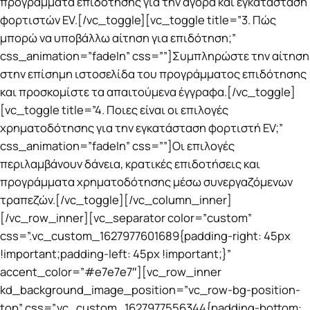
προγράμματα επιδότησης για την αγορά και εγκατάσταση
φορτιστών EV.[/vc_toggle][vc_toggle title=”3. Πώς
μπορώ να υποβάλλω αίτηση για επιδότηση;”
css_animation=”fadeIn” css=””]Συμπληρώστε την αίτηση
στην επίσημη ιστοσελίδα του προγράμματος επιδότησης
και προσκομίστε τα απαιτούμενα έγγραφα.[/vc_toggle]
[vc_toggle title=”4. Ποιες είναι οι επιλογές
χρηματοδότησης για την εγκατάσταση φορτιστή EV;”
css_animation=”fadeIn” css=””]Οι επιλογές
περιλαμβάνουν δάνεια, κρατικές επιδοτήσεις και
προγράμματα χρηματοδότησης μέσω συνεργαζόμενων
τραπεζών.[/vc_toggle][/vc_column_inner]
[/vc_row_inner][vc_separator color=”custom”
css=”.vc_custom_1627977601689{padding-right: 45px
!important;padding-left: 45px !important;}”
accent_color=”#e7e7e7″][vc_row_inner
kd_background_image_position=”vc_row-bg-position-
top” css=”.vc_custom_1627977556344{padding-bottom: