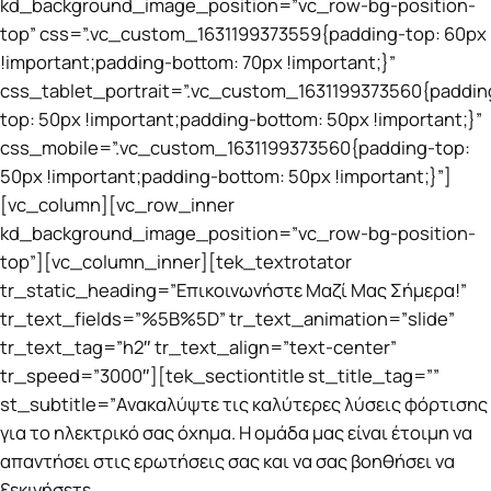
kd_background_image_position=”vc_row-bg-position-
top” css=”.vc_custom_1631199373559{padding-top: 60px
!important;padding-bottom: 70px !important;}”
css_tablet_portrait=”.vc_custom_1631199373560{paddin
top: 50px !important;padding-bottom: 50px !important;}”
css_mobile=”.vc_custom_1631199373560{padding-top:
50px !important;padding-bottom: 50px !important;}”]
[vc_column][vc_row_inner
kd_background_image_position=”vc_row-bg-position-
top”][vc_column_inner][tek_textrotator
tr_static_heading=”Επικοινωνήστε Μαζί Μας Σήμερα!”
tr_text_fields=”%5B%5D” tr_text_animation=”slide”
tr_text_tag=”h2″ tr_text_align=”text-center”
tr_speed=”3000″][tek_sectiontitle st_title_tag=””
st_subtitle=”Ανακαλύψτε τις καλύτερες λύσεις φόρτισης
για το ηλεκτρικό σας όχημα. Η ομάδα μας είναι έτοιμη να
απαντήσει στις ερωτήσεις σας και να σας βοηθήσει να
ξεκινήσετε.