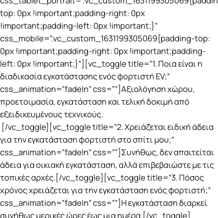
css_tablet_portrait=”.vc_custom_1631199305069{paddin
top: 0px !important;padding-right: 0px
!important;padding-left: 0px !important;}”
css_mobile=”.vc_custom_1631199305069{padding-top:
0px !important;padding-right: 0px !important;padding-
left: 0px !important;}”][vc_toggle title=”1. Ποια είναι η
διαδικασία εγκατάστασης ενός φορτιστή EV;”
css_animation=”fadeIn” css=””]Αξιολόγηση χώρου,
προετοιμασία, εγκατάσταση και τελική δοκιμή από
εξειδικευμένους τεχνικούς.
[/vc_toggle][vc_toggle title=”2. Χρειάζεται ειδική άδεια
για την εγκατάσταση φορτιστή στο σπίτι μου;”
css_animation=”fadeIn” css=””]Συνήθως, δεν απαιτείται
άδεια για οικιακή εγκατάσταση, αλλά επιβεβαιώστε με τις
τοπικές αρχές.[/vc_toggle][vc_toggle title=”3. Πόσος
χρόνος χρειάζεται για την εγκατάσταση ενός φορτιστή;”
css_animation=”fadeIn” css=””]Η εγκατάσταση διαρκεί
συνήθως μερικές ώρες έως μια ημέρα.[/vc_toggle]