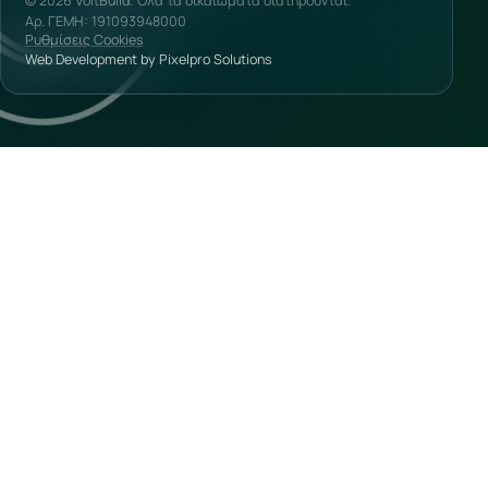
© 2026 VoltBuild. Όλα τα δικαιώματα διατηρούνται.
Αρ. ΓΕΜΗ: 191093948000
Ρυθμίσεις Cookies
Web Development by Pixelpro Solutions