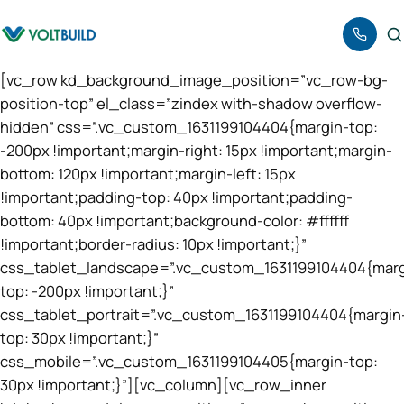
Ανα
[vc_row kd_background_image_position=”vc_row-bg-
position-top” el_class=”zindex with-shadow overflow-
hidden” css=”.vc_custom_1631199104404{margin-top:
-200px !important;margin-right: 15px !important;margin-
bottom: 120px !important;margin-left: 15px
!important;padding-top: 40px !important;padding-
bottom: 40px !important;background-color: #ffffff
!important;border-radius: 10px !important;}”
css_tablet_landscape=”.vc_custom_1631199104404{marg
top: -200px !important;}”
css_tablet_portrait=”.vc_custom_1631199104404{margin
top: 30px !important;}”
css_mobile=”.vc_custom_1631199104405{margin-top:
30px !important;}”][vc_column][vc_row_inner