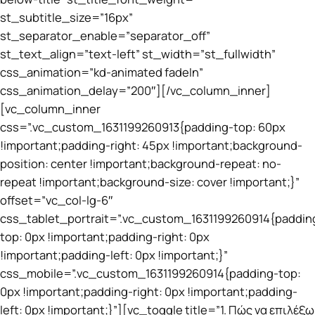
st_subtitle_size=”16px”
st_separator_enable=”separator_off”
st_text_align=”text-left” st_width=”st_fullwidth”
css_animation=”kd-animated fadeIn”
css_animation_delay=”200″][/vc_column_inner]
[vc_column_inner
css=”.vc_custom_1631199260913{padding-top: 60px
!important;padding-right: 45px !important;background-
position: center !important;background-repeat: no-
repeat !important;background-size: cover !important;}”
offset=”vc_col-lg-6″
css_tablet_portrait=”.vc_custom_1631199260914{paddin
top: 0px !important;padding-right: 0px
!important;padding-left: 0px !important;}”
css_mobile=”.vc_custom_1631199260914{padding-top:
0px !important;padding-right: 0px !important;padding-
left: 0px !important;}”][vc_toggle title=”1. Πώς να επιλέξω