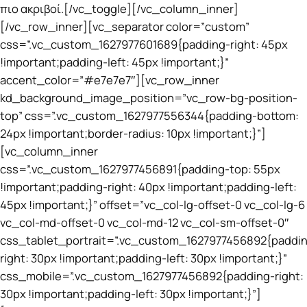
πιο ακριβοί.[/vc_toggle][/vc_column_inner]
[/vc_row_inner][vc_separator color=”custom”
css=”.vc_custom_1627977601689{padding-right: 45px
!important;padding-left: 45px !important;}”
accent_color=”#e7e7e7″][vc_row_inner
kd_background_image_position=”vc_row-bg-position-
top” css=”.vc_custom_1627977556344{padding-bottom:
24px !important;border-radius: 10px !important;}”]
[vc_column_inner
css=”.vc_custom_1627977456891{padding-top: 55px
!important;padding-right: 40px !important;padding-left:
45px !important;}” offset=”vc_col-lg-offset-0 vc_col-lg-6
vc_col-md-offset-0 vc_col-md-12 vc_col-sm-offset-0″
css_tablet_portrait=”.vc_custom_1627977456892{paddi
right: 30px !important;padding-left: 30px !important;}”
css_mobile=”.vc_custom_1627977456892{padding-right:
30px !important;padding-left: 30px !important;}”]