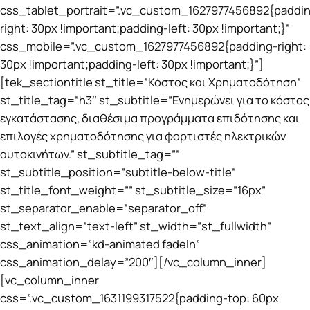
css_tablet_portrait=”.vc_custom_1627977456892{paddi
right: 30px !important;padding-left: 30px !important;}”
css_mobile=”.vc_custom_1627977456892{padding-right:
30px !important;padding-left: 30px !important;}”]
[tek_sectiontitle st_title=”Κόστος και Χρηματοδότηση”
st_title_tag=”h3″ st_subtitle=”Ενημερώνει για το κόστος
εγκατάστασης, διαθέσιμα προγράμματα επιδότησης και
επιλογές χρηματοδότησης για φορτιστές ηλεκτρικών
αυτοκινήτων.” st_subtitle_tag=””
st_subtitle_position=”subtitle-below-title”
st_title_font_weight=”” st_subtitle_size=”16px”
st_separator_enable=”separator_off”
st_text_align=”text-left” st_width=”st_fullwidth”
css_animation=”kd-animated fadeIn”
css_animation_delay=”200″][/vc_column_inner]
[vc_column_inner
css=”.vc_custom_1631199317522{padding-top: 60px