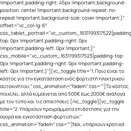
!important;padding-right: 45px !important;background-
position: center !important;background-repeat: no-
repeat !important;background-size: cover !important;}”
offset=”vc_col-lg-6″
css_tablet_portrait=”.vc_custom_1631199317522{paddin
top: 0px !important;padding-right: 0px
!important;padding-left: 0px !important;}”
css_mobile=”.vc_custom_1631199317523{padding-top:
0px !important;padding-right: 0px !important;padding-
left: 0px !important;}”][vc_toggle title=”1. Ποιο είναι το
κόστος για την εγκατάσταση ενός φορτιστή ηλεκτρικού
αυτοκινήτου;” css_animation=”fadeIn” css=””]Το κόστος
ποικίλει, αλλά κυμαίνεται από 500€ έως 2000€ ανάλογα
με τον τύπο και τις απαιτήσεις.[/vc_toggle][vc_toggle
title=”2. Υπάρχουν προγράμματα επιδότησης για την
αγορά και εγκατάσταση φορτιστών;”
css_animation=”fadeIn” css=””]Ναι, υπάρχουν κρατικά