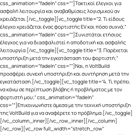
css_animation=”fadeIn” css=””]Τακτικοί έλεγχοι για
ασφαλή λειτουργία και αναβαθμίσεις λογισμικού αν
χρειάζεται.[/vc_toggle][vc_toggle title=”2. Τι είδους
έλεγχο χρειάζεται ένας φορτιστής EV και πόσο συχνά;”
css_animation=”fadeIn” css=””]Συνιστάται ετήσιος
έλεγχος για να διασφαλιστεί η αποδοτική και ασφαλής
λειτουργία.[/vc_toggle][vc_toggle title=”3. Παρέχεται
υποστήριξη μετά την εγκατάσταση του φορτιστή;”
css_animation=”fadeIn” css=””]Ναι, η VoltBuild
προσφέρει συνεχή υποστήριξη και συντήρηση μετά την
εγκατάσταση.[/vc_toggle][vc_toggle title=”4. Τι πρέπει
να κάνω σε περίπτωση βλάβης ή προβλήματος με τον
φορτιστή μου;” css_animation=”fadeIn”
css=””]Επικοινωνήστε άμεσα με την τεχνική υποστήριξη
της VoltBuild για να αναφέρετε το πρόβλημα.[/vc_toggle]
[/vc_column_inner][/vc_row_inner][/vc_column]
[/vc_row][vc_row full_width=”stretch_row”