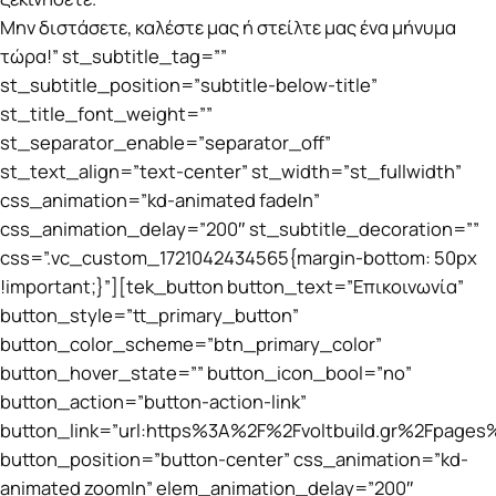
Μην διστάσετε, καλέστε μας ή στείλτε μας ένα μήνυμα
τώρα!” st_subtitle_tag=””
st_subtitle_position=”subtitle-below-title”
st_title_font_weight=””
st_separator_enable=”separator_off”
st_text_align=”text-center” st_width=”st_fullwidth”
css_animation=”kd-animated fadeIn”
css_animation_delay=”200″ st_subtitle_decoration=””
css=”.vc_custom_1721042434565{margin-bottom: 50px
!important;}”][tek_button button_text=”Επικοινωνία”
button_style=”tt_primary_button”
button_color_scheme=”btn_primary_color”
button_hover_state=”” button_icon_bool=”no”
button_action=”button-action-link”
button_link=”url:https%3A%2F%2Fvoltbuild.gr%2Fpages
button_position=”button-center” css_animation=”kd-
animated zoomIn” elem_animation_delay=”200″