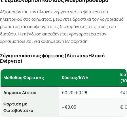
1. Εξοικονόμηση Κόστους Μακροπρόθεσμα
Αξιοποιώντας την ηλιακή ενέργεια για τη φόρτιση του
ηλεκτρικού σας οχήματος, μειώνετε δραστικά τον λογαριασμό
ρεύματος και αποφεύγετε τις διακυμάνσεις στις τιμές του
δικτύου. Η επένδυση αποσβένεται γρηγορότερα όταν
χρησιμοποιείται για καθημερινή EV φόρτιση.
Σύγκριση κόστους φόρτισης (Δίκτυο vs Ηλιακή
Ενέργεια)
Ετ
Μέθοδος Φόρτισης
Κόστος/kWh
(1
Δημόσιο Δίκτυο
€0.20–€0.28
€4
Φόρτιση με
~€0.05
€10
Φωτοβολταϊκά