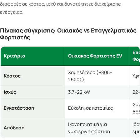
διαφορές σε κόστος, ισχύ και δυνατότητες διαχείρισης
ενέργειας.
Πίνακας σύγκρισης: Οικιακός vs Επαγγελματικός
Φορτιστής
Επ
Κριτήριο
Οικιακός Φορτιστής EV
Φο
Χαμηλότερο (~800–
Κόστος
Υψη
1.500€)
Ισχύς
3.7–22 kW
22
Σύν
Εγκατάσταση
Εύκολη, σε κατοικίες
ΔΕ
Ικανοποιητική για
Ιδα
Απόδοση
νυχτερινή φόρτιση
εμπ