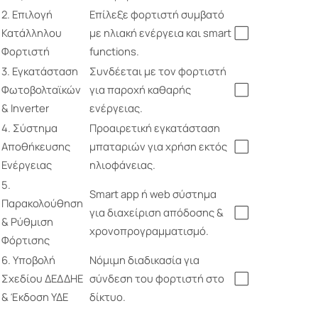
2. Επιλογή
Επίλεξε φορτιστή συμβατό
Κατάλληλου
με ηλιακή ενέργεια και smart
⬜
Φορτιστή
functions.
3. Εγκατάσταση
Συνδέεται με τον φορτιστή
Φωτοβολταϊκών
για παροχή καθαρής
⬜
& Inverter
ενέργειας.
4. Σύστημα
Προαιρετική εγκατάσταση
Αποθήκευσης
μπαταριών για χρήση εκτός
⬜
Ενέργειας
ηλιοφάνειας.
5.
Smart app ή web σύστημα
Παρακολούθηση
για διαχείριση απόδοσης &
⬜
& Ρύθμιση
χρονοπρογραμματισμό.
Φόρτισης
6. Υποβολή
Νόμιμη διαδικασία για
Σχεδίου ΔΕΔΔΗΕ
σύνδεση του φορτιστή στο
⬜
& Έκδοση ΥΔΕ
δίκτυο.