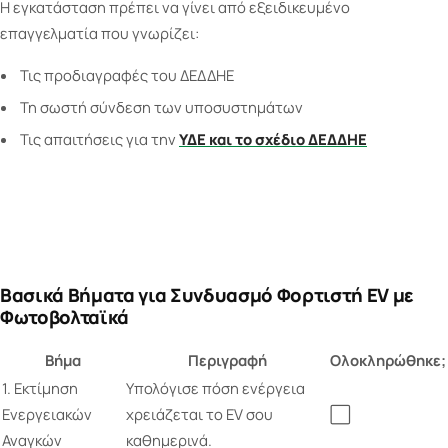
Η εγκατάσταση πρέπει να γίνει από εξειδικευμένο
επαγγελματία που γνωρίζει:
Τις προδιαγραφές του ΔΕΔΔΗΕ
Τη σωστή σύνδεση των υποσυστημάτων
Τις απαιτήσεις για την
ΥΔΕ και το σχέδιο ΔΕΔΔΗΕ
Βασικά Βήματα για Συνδυασμό Φορτιστή EV με
Φωτοβολταϊκά
Βήμα
Περιγραφή
Ολοκληρώθηκε;
1. Εκτίμηση
Υπολόγισε πόση ενέργεια
Ενεργειακών
χρειάζεται το EV σου
⬜
Αναγκών
καθημερινά.