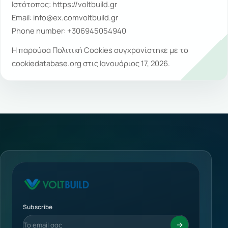
Ιστότοπος:
https://voltbuild.gr
Email:
info@
ex.com
voltbuild.gr
Phone number: +306945054940
Η παρούσα Πολιτική Cookies συγχρονίστηκε με το
cookiedatabase.org
στις Ιανουάριος 17, 2026.
Subscribe