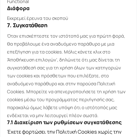
to
Functional
service
Διάφορα
Consent
litespeed
to
Εκκρεμεί έρευνα του σκοπού
service
7. Συγκατάθεση
Consent
complianz
to
Όταν επισκέπτεστε τον ιστότοπό μας για πρώτη φορά,
service
θα προβάλουμε ένα αναδυόμενο παράθυρο με μια
Διάφορα
επεξήγηση για τα cookies. Μόλις κάνετε κλικ στο
'Αποθήκευση επιλογών', δηλώνετε ότι μας δίνεται τη
συγκατάθεσή σας για τη χρήση όλων των κατηγοριών
των cookies και πρόσθετων που επιλέξατε, στο
αναδυόμενο παράθυρο και στην παρούσα Πολιτική
Cookies. Μπορείτε να απενεργοποιήσετε τη χρήση των
cookies μέσω του προγράμματος περιήγησής σας,
παρακαλώ όμως λάβετε υπόψη ότι ο ιστότοπός μας
ενδέχεται να μην λειτουργεί πλέον σωστά.
7.1 Διαχείριση των ρυθμίσεων συγκατάθεσης
Έχετε φορτώσει την Πολιτική Cookies χωρίς την