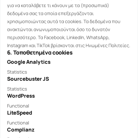
για να καταλάβετε τι κάνουν με τα (προσωπικά)
δεδομένα σας τα οποία επεξεργάζονται
χρησιμοποιώντας αυτά τα cookies. Τα δεδομένα που
ανακτώνται ανωνυμοποιούνται όσο το δυνατόν
περισσότερο. Τα Facebook, LinkedIn, WhatsApp,
Instagram και TikTok βρίσκονται στις Ηνωμένες Πολιτείες.
6. Τοποθετημένα cookies
Google Analytics
Statistics
Sourcebuster JS
Consent
to
Statistics
service
WordPress
Consent
google-
to
Functional
analytics
service
LiteSpeed
Consent
sourcebuster-
to
Functional
js
service
Complianz
Consent
wordpress